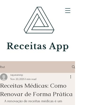
Post
SAÚDE E PRATICIDADE
EM UM SÓ LUGAR
nayarammp
Nov 20, 2025
3 min read
RECEITAS APP
Receitas Médicas: Como
Sua rotina de saúde,
Renovar de Forma Prática
simplificada.
A renovação de receitas médicas é um 
Tenha acesso a