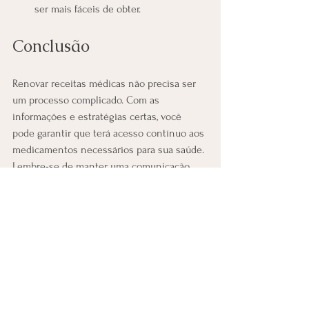
ser mais fáceis de obter.
Conclusão
Renovar receitas médicas não precisa ser 
um processo complicado. Com as 
informações e estratégias certas, você 
pode garantir que terá acesso contínuo aos 
medicamentos necessários para sua saúde. 
Lembre-se de manter uma comunicação 
aberta com seu médico e farmacêutico, e 
utilize a tecnologia a seu favor para facilitar 
o processo.
Agora que você conhece as etapas e dicas 
para renovar suas receitas médicas de 
forma prática, que tal começar a organizar 
suas informações e agendar sua próxima 