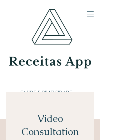
SAÚDE E PRATICIDADE
EM UM SÓ LUGAR
RECEITAS APP
Video
Sua rotina de saúde,
simplificada.
Consultation
Tenha acesso a